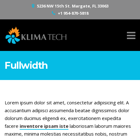
5236 NW 15th St. Margate, FL 33063
+1 954-870-5818
Fullwidth
Lorem ipsum dolor sit amet, consectetur adipisicing elit. A
accusantium adipisci assumenda beatae dignissimos dolor
dolorum ducimus eligendi ex, exercitationem expedita
facere
inventore ipsam iste
laboriosam laborum maiores
maxime, minima molestias necessitatibus nobis, nostrum