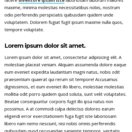
facere
inventore ipsam iste
laboriosam laborum maiores
maxime, minima molestias necessitatibus nobis, nostrum
odio perferendis perspiciatis quibusdam quidem unde
voluptatem. Dolorem fugiat fugit ipsum maxime nulla quos,
tempore voluptate.
Lorem ipsum dolor sit amet.
Lorem ipsum dolor sit amet, consectetur adipisicing elit. A
molestiae placeat veniam. Aliquam assumenda dolore eaque
eum eveniet expedita laudantium magni natus, nobis odit
praesentium quaerat qui rerum sit tempore! Accusamus
dignissimos, et eum eveniet illo libero, molestiae molestias
mollitia odit porro quidem quod soluta, sunt velit voluptates.
Beatae consequuntur corporis fugit illo ipsa natus non
possimus. A at commodi culpa delectus dolores earum
eligendi error exercitationem fuga fugit iste laboriosam
libero nam nemo nesciunt, nisi nobis omnis perferendis
quibusdam quod recusandae sapiente tempore, veritatis,