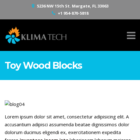
5236 NW 15th St. Margate, FL 33063
+1 954-870-5818
Toy Wood Blocks
Lorem ipsum dolor sit amet, consectetur adipisicing elit. A
accusantium adipisci assumenda beatae dignissimos dolor
dolorum ducimus eligendi ex, exercitationem expedita